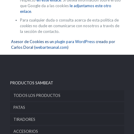
respecto
en este enlace
. Si desea información sobre el uso
que Google da a las cookies
le adjuntamos este otro
enlace
.
Para cualquier duda o consulta acerca de esta política de
cookies
no dude en comunicarse con nosotros a través de
la sección de contacto.
Asesor de Cookies es un
plugin para WordPress
creado por
Carlos Doral (
webartesanal.com
)
PRODUCTOS SAMBEAT
TODOS LOS PRODUCTOS
PATAS
TIRADORES
ACCESORIOS