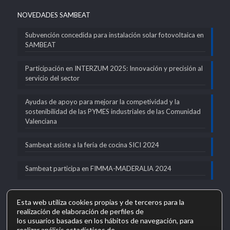
NOVEDADES SAMBEAT
Subvención concedida para instalación solar fotovoltaica en
SAMBEAT
Participación en INTERZUM 2025: Innovación y precisión al
servicio del sector
Ayudas de apoyo para mejorar la competividad y la
sostenibilidad de las PYMES industriales de las Comunidad
Valenciana
Sambeat asiste a la feria de cocina SICI 2024
Sambeat participa en FIMMA-MADERALIA 2024
Esta web utiliza cookies propias y de terceros para la
realización de elaboración de perfiles de
los usuarios basadas en los hábitos de navegación, para
realizar análisis estadísticos de
SAMBEAT SOCIEDAD COOPERATIVA VALENCIANA en el marco del