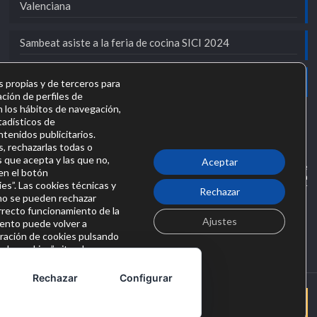
Valenciana
Sambeat asiste a la feria de cocina SICI 2024
Sambeat participa en FIMMA-MADERALIA 2024
s propias y de terceros para
ación de perfiles de
n los hábitos de navegación,
stadísticos de
tenidos publicitarios.
, rechazarlas todas o
s que acepta y las que no,
Aceptar
SAMBEAT SOCIEDAD COOPERATIVA VALENCIANA en el marco del Programa de
en el botón
Iniciación a la Exportación ICEX Next, ha contado con el apoyo de ICEX y con la
es”. Las cookies técnicas y
cofinanciación del fondo europeo FEDER. La finalidad de este apoyo es contribuir
Rechazar
 no se pueden rechazar
al desarrollo internacional de la empresa y de su entorno.
orrecto funcionamiento de la
Ajustes
ento puede volver a
uración de cookies pulsando
n de cookies” situado
e nuestra web. Puede
ión específica sobre las
Rechazar
Configurar
 en nuestra web;
litica-de-cookies/