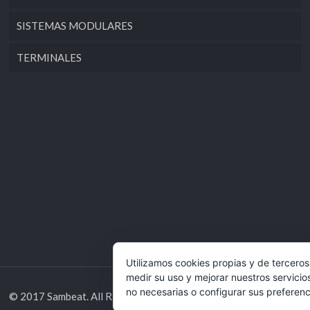
SISTEMAS MODULARES
TERMINALES
Utilizamos cookies propias y de terceros
medir su uso y mejorar nuestros servicio
no necesarias o configurar sus preferen
© 2017 Sambeat. All Rights Reserved. Desarrollado por
Grupo Ife