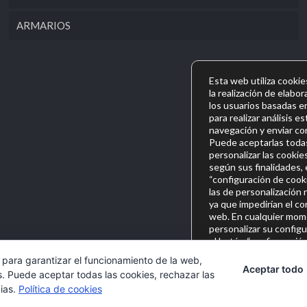
ARMARIOS
Esta web utiliza cookie
la realización de elabor
los usuarios basadas e
para realizar análisis e
navegación y enviar con
Puede aceptarlas todas
personalizar las cookie
según sus finalidades, 
“configuración de cooki
las de personalización
ya que impedirían el c
web. En cualquier mom
personalizar su config
el botón “configuració
en la parte inferior d
 para garantizar el funcionamiento de la web,
consultar más informac
Aceptar todo
s. Puede aceptar todas las cookies, rechazar las
cookies que utilizamos
cias.
Política de cookies
https://sambeat.com/po
des.