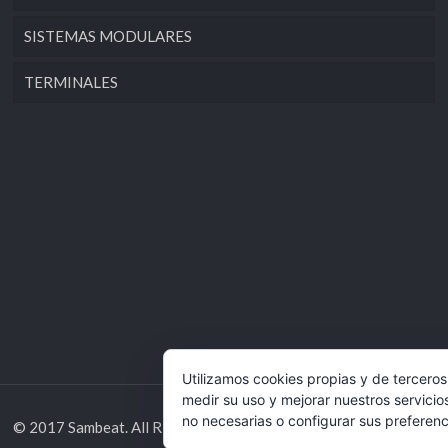
SISTEMAS MODULARES
TERMINALES
Utilizamos cookies propias y de terceros
medir su uso y mejorar nuestros servicio
no necesarias o configurar sus preferen
© 2017 Sambeat. All Rights Reserved. Desarrollado por
Grupo Ife