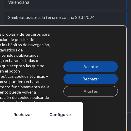
Valenciana
Sambeat asiste a la feria de cocina SICI 2024
Sambeat participa en FIMMA-MADERALIA 2024
s propias y de terceros para
ación de perfiles de
n los hábitos de navegación,
stadísticos de
tenidos publicitarios.
, rechazarlas todas o
s que acepta y las que no,
Aceptar
SAMBEAT SOCIEDAD COOPERATIVA VALENCIANA en el marco del Programa de
en el botón
Iniciación a la Exportación ICEX Next, ha contado con el apoyo de ICEX y con la
es”. Las cookies técnicas y
cofinanciación del fondo europeo FEDER. La finalidad de este apoyo es contribuir
Rechazar
 no se pueden rechazar
al desarrollo internacional de la empresa y de su entorno.
orrecto funcionamiento de la
Ajustes
ento puede volver a
uración de cookies pulsando
n de cookies” situado
e nuestra web. Puede
ión específica sobre las
Rechazar
Configurar
 en nuestra web;
litica-de-cookies/