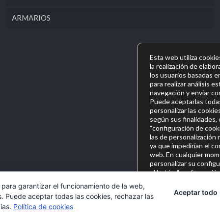
ARMARIOS
Esta web utiliza cookie
la realización de elabor
los usuarios basadas e
para realizar análisis e
navegación y enviar con
Puede aceptarlas todas
personalizar las cookie
según sus finalidades, 
“configuración de cooki
las de personalización
ya que impedirían el c
web. En cualquier mom
personalizar su config
el botón “configuració
en la parte inferior d
 para garantizar el funcionamiento de la web,
consultar más informac
Aceptar todo
s. Puede aceptar todas las cookies, rechazar las
cookies que utilizamos
cias.
Política de cookies
https://sambeat.com/po
des.