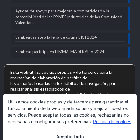
Ayudas de apoyo para mejorar la competividad y la
sostenibilidad de las PYMES industriales de las Comunidad
Valenciana
Sambeat asiste a la feria de cocina SICI 2024
Sambeat participa en FIMMA-MADERALIA 2024
Esta web utiliza cookies propias y de terceros para la
realización de elaboración de perfiles de
los usuarios basadas en los hábitos de navegación, para
realizar análisis estadísticos de
SAMBEAT SOCIEDAD COOPERATIVA VALENCIANA en el marco del
Programa de Iniciación a la Exportación ICEX Next, ha contado con el apoyo
navegación y enviar contenidos publicitarios. Puede
de ICEX y con la cofinanciación del fondo europeo FEDER. La finalidad de
aceptarlas todas, rechazarlas todas o
Utilizamos cookies propias y de terceros para garantizar el
este apoyo es contribuir al desarrollo internacional de la empresa y de su
personalizar las cookies que acepta y las que no, según sus
entorno.
funcionamiento de la web, medir su uso y mejorar nuestros
finalidades, en el botón
servicios. Puede aceptar todas las cookies, rechazar las no
“configuración de cookies”. Las cookies técnicas y las de
necesarias o configurar sus preferencias.
Política de cookies
personalización no se pueden rechazar
ya que impedirían el correcto funcionamiento de la web. En
cualquier momento puede volver a
Aceptar todo
personalizar su configuración de cookies pulsando el botón